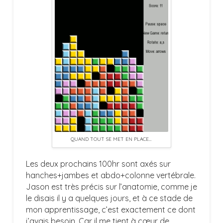
QUAND TOUT SE MET EN PLACE…
Les deux prochains 100hr sont axés sur
hanches+jambes et abdo+colonne vertébrale.
Jason est très précis sur l’anatomie, comme je
le disais il y a quelques jours, et à ce stade de
mon apprentissage, c’est exactement ce dont
j’avais besoin. Car il me tient à cœur de