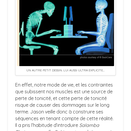
UN AUTRE PETIT DESSIN. LUI AUSSI ULTRA EXPLICITE…
En effet, notre mode de vie, et les contraintes
que subissent nos muscles est une source de
perte de tonicité, et cette perte de tonicité
risque de causer des dommages sur le long
terme. Jason veille donc à construire ses
séquences en tenant compte de cette réalité.
Il a pris l’habitude d’introduire
Salamba