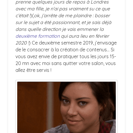
prenne quelques jours de repos à Londres
avec ma fille, je n’ai pas vraiment su ce que
c’était !
)(
ok, j’arrête de me plaindre : bosser
sur le sujet a été passionnant, et je sais déjà
dans quelle direction je vais emmener la
deuxième formation
qui aura lieu en février
2020 !
) Ce deuxième semestre 2019, j’envisage
de le consacrer à la création de contenus… Si
vous avez envie de pratiquer tous les jours 15-
20 mn avec moi sans quitter votre salon, vous
allez être servis !